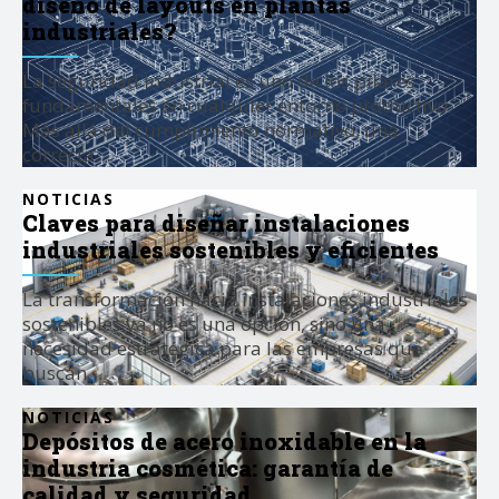
diseño de layouts en plantas
industriales?
La seguridad industrial es uno de los pilares
fundamentales en cualquier entorno productivo.
Más allá del cumplimiento normativo, una
correcta…
NOTICIAS
Claves para diseñar instalaciones
industriales sostenibles y eficientes
La transformación hacia instalaciones industriales
sostenibles ya no es una opción, sino una
necesidad estratégica para las empresas que
buscan…
NOTICIAS
Depósitos de acero inoxidable en la
industria cosmética: garantía de
calidad y seguridad