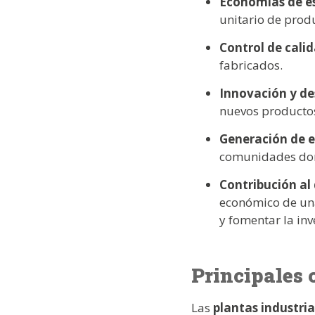
Economías de e
unitario de prod
Control de cali
fabricados.
Innovación y de
nuevos productos
Generación de 
comunidades don
Contribución al
económico de una 
y fomentar la inv
Principales 
Las
plantas industri