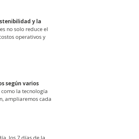
stenibilidad y la
es no solo reduce el
costos operativos y
pos según varios
sí como la tecnología
ón, ampliaremos cada
ía, los 7 días de la