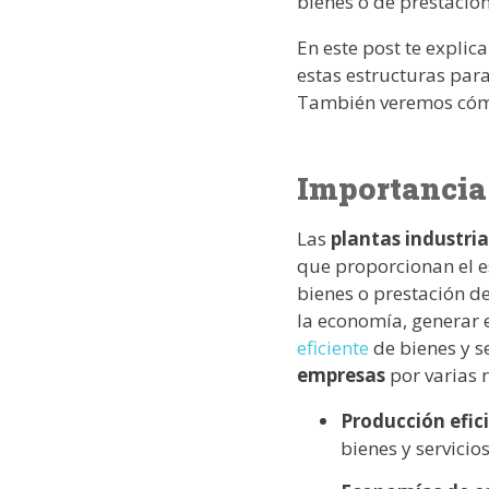
bienes o de prestación
En este post te expli
estas estructuras para
También veremos cómo 
Importancia 
Las
plantas industria
que proporcionan el es
bienes o prestación d
la economía, generar 
eficiente
de bienes y s
empresas
por varias 
Producción efic
bienes y servicio