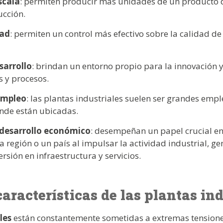
scala
: permiten producir más unidades de un producto 
ucción.
dad
: permiten un control más efectivo sobre la calidad de
sarrollo
: brindan un entorno propio para la innovación y
 y procesos.
empleo
: las plantas industriales suelen ser grandes emp
de están ubicadas.
 desarrollo económico
: desempeñan un papel crucial en
región o un país al impulsar la actividad industrial, gen
ersión en infraestructura y servicios.
características de las plantas ind
ales
están constantemente sometidas a extremas tensiones