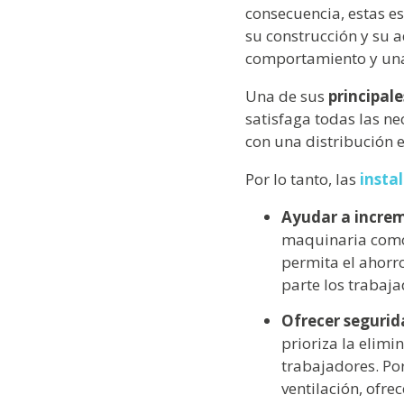
consecuencia, estas es
su construcción y su 
comportamiento y una
Una de sus
principal
satisfaga todas las n
con una distribución 
Por lo tanto, las
insta
Ayudar a increm
maquinaria como
permita el ahorr
parte los trabaj
Ofrecer segurid
prioriza la elimi
trabajadores. Por
ventilación, ofre