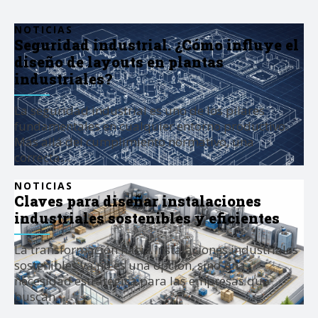
NOTICIAS
Seguridad industrial. ¿Cómo influye el
diseño de layouts en plantas
industriales?
La seguridad industrial es uno de los pilares
fundamentales en cualquier entorno productivo.
Más allá del cumplimiento normativo, una
correcta…
NOTICIAS
Claves para diseñar instalaciones
industriales sostenibles y eficientes
La transformación hacia instalaciones industriales
sostenibles ya no es una opción, sino una
necesidad estratégica para las empresas que
buscan…