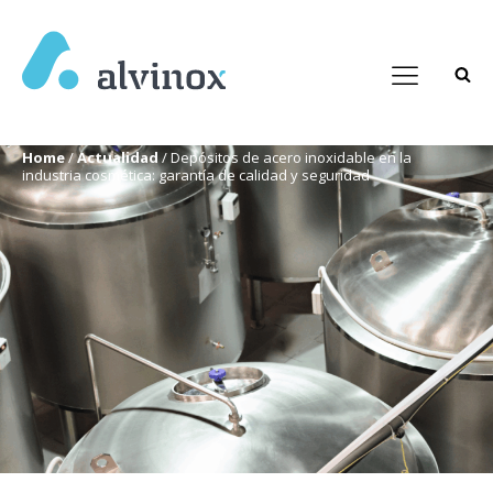
Home
/
Actualidad
/
Depósitos de acero inoxidable en la
industria cosmética: garantía de calidad y seguridad