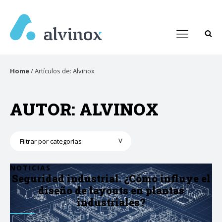
Home
/
Artículos de: Alvinox
AUTOR:
ALVINOX
Categorías
NOTICIAS
Seguridad industrial. ¿Cómo influye el
diseño de layouts en plantas
industriales?