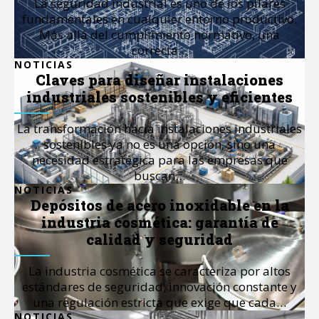
La seguridad industrial es uno de los pilares
fundamentales en cualquier entorno productivo.
Más allá del cumplimiento normativo, una
correcta…
NOTICIAS
Claves para diseñar instalaciones
industriales sostenibles y eficientes
La transformación hacia instalaciones industriales
sostenibles ya no es una opción, sino una
necesidad estratégica para las empresas que
buscan…
NOTICIAS
Depósitos de acero inoxidable en la
industria cosmética: garantía de
calidad y seguridad
La industria cosmética se caracteriza por altos
estándares de seguridad, innovación constante y
una regulación estricta que exige que cada…
NOTICIAS