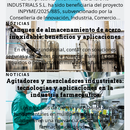
INDUSTRIALS S.L. ha sido beneficiaria del proyecto
INPYME/2025/885, subvencionado por la
Consellería de Innovación, Industria, Comercio…
NOTICIAS
Tanques de almacenamiento de acero
inoxidable: beneficios y aplicaciones
En el sector industrial, contar con soluciones
seguras y eficientes para guardar materias primas,
líquidos o productos terminados es fundamental.
…
NOTICIAS
Agitadores y mezcladores industriales:
tecnologías y aplicaciones en la
industria farmacéutica
Los procesos de mezcla y agitación son
fundamentales en múltiples industrias, pero
adquieren una relevancia especial en la
farmacéutica, donde…