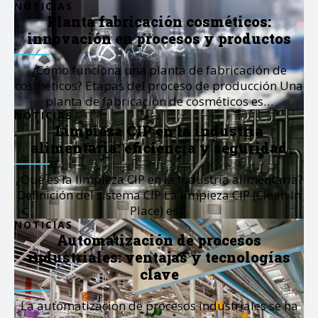
NOTICIAS
Planta fabricación cosméticos:
innovación en procesos y productos
¿Cómo funciona una planta de fabricación de
cosméticos? Etapas del proceso de producción Una
planta de fabricación de cosméticos es…
NOTICIAS
Limpieza CIP en la industria
alimentaria: eficiencia y seguridad
¿Qué es la limpieza CIP en la industria alimentaria?
Definición del sistema CIP La limpieza CIP (Clean In
Place) es…
NOTICIAS
Automatización de procesos
industriales: ventajas y tecnologías
clave
La automatización de procesos industriales se ha