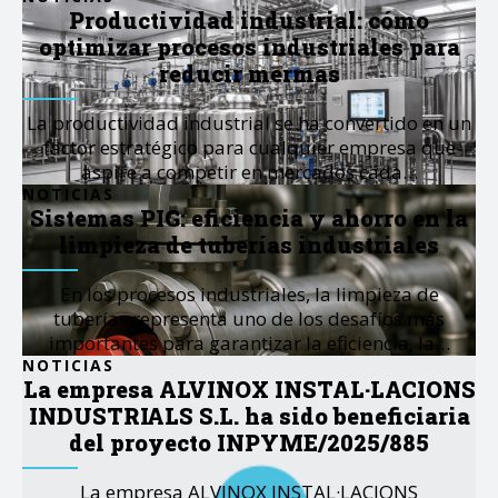
Productividad industrial: cómo
optimizar procesos industriales para
reducir mermas
La productividad industrial se ha convertido en un
factor estratégico para cualquier empresa que
aspire a competir en mercados cada…
NOTICIAS
Sistemas PIG: eficiencia y ahorro en la
limpieza de tuberías industriales
En los procesos industriales, la limpieza de
tuberías representa uno de los desafíos más
importantes para garantizar la eficiencia, la…
NOTICIAS
La empresa ALVINOX INSTAL·LACIONS
INDUSTRIALS S.L. ha sido beneficiaria
del proyecto INPYME/2025/885
La empresa ALVINOX INSTAL·LACIONS