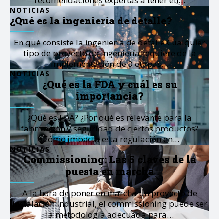
recomendaciones expertas a tener en…
NOTICIAS
¿Qué es la ingeniería de detalle?
En qué consiste la ingeniería de detalle Cualquier
tipo de proyecto de ingeniería requiere de la
implementación de 3 etapas…
NOTICIAS
¿Qué es la FDA y cuál es su
importancia?
¿Qué es FDA? ¿Por qué es relevante para la
fabricación y seguridad de ciertos productos?
¿Cómo impacta esta regulación en…
NOTICIAS
Commissioning: Las 5 claves de la
puesta en marcha
A la hora de poner en marcha un proyecto de
instalación industrial, el commissioning puede ser
la metodología adecuada para…