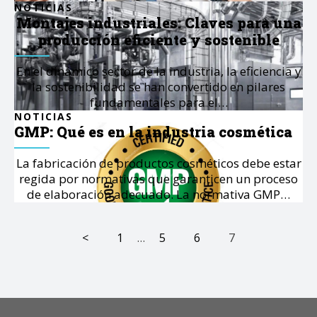
NOTICIAS
Montajes industriales: Claves para una
producción eficiente y sostenible
En el dinámico sector de la industria, la eficiencia y
la sostenibilidad se han convertido en pilares
fundamentales para el…
NOTICIAS
GMP: Qué es en la industria cosmética
La fabricación de productos cosméticos debe estar
regida por normativas que garanticen un proceso
de elaboración adecuado. La normativa GMP…
<
1
…
5
6
7