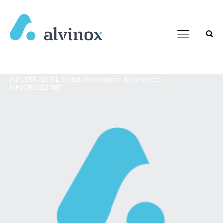
Home
/
Actualidad
/
La empresa ALVINOX INSTAL·LACIONS
INDUSTRIALS S.L. ha sido beneficiaria del proyecto
INPYME/2025/885