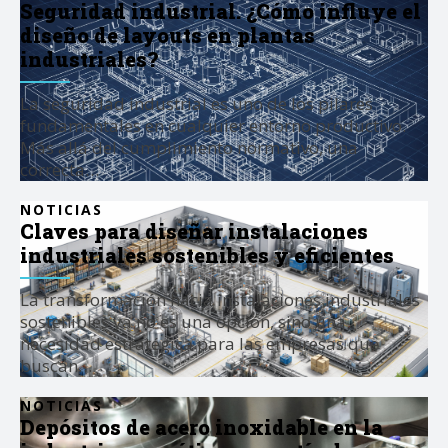
Seguridad industrial. ¿Cómo influye el
diseño de layouts en plantas
industriales?
La seguridad industrial es uno de los pilares
fundamentales en cualquier entorno productivo.
Más allá del cumplimiento normativo, una
correcta…
NOTICIAS
Claves para diseñar instalaciones
industriales sostenibles y eficientes
La transformación hacia instalaciones industriales
sostenibles ya no es una opción, sino una
necesidad estratégica para las empresas que
buscan…
NOTICIAS
Depósitos de acero inoxidable en la