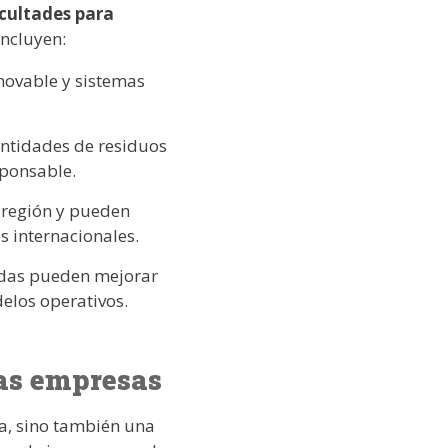
icultades para
incluyen:
enovable y sistemas
antidades de residuos
sponsable.
 región y pueden
 internacionales.
zadas pueden mejorar
elos operativos.
las empresas
va, sino también una