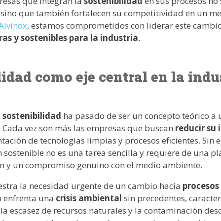
resas que integran la
sostenibilidad
en sus procesos no 
, sino que también fortalecen su competitividad en un m
Alvinox
, estamos comprometidos con liderar este cambi
as y sostenibles para la industria
.
lidad como eje central en la indu
a
sostenibilidad
ha pasado de ser un concepto teórico a
a. Cada vez son más las empresas que buscan
reducir su
ación de tecnologías limpias y procesos eficientes. Sin
sostenible no es una tarea sencilla y requiere de una pl
ón y un compromiso genuino con el medio ambiente.
estra la necesidad urgente de un cambio hacia
procesos 
o enfrenta una
crisis ambiental
sin precedentes, caracter
 la escasez de recursos naturales y la contaminación des