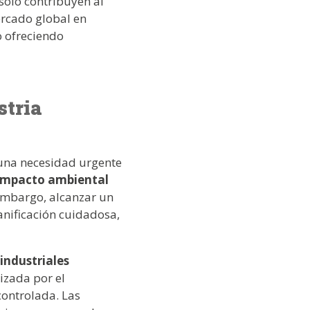
solo contribuyen al
ercado global en
o ofreciendo
stria
 una necesidad urgente
 impacto ambiental
 embargo, alcanzar un
anificación cuidadosa,
industriales
izada por el
controlada. Las