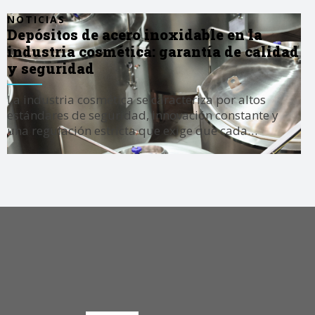
NOTICIAS
Depósitos de acero inoxidable en la
industria cosmética: garantía de calidad
y seguridad
La industria cosmética se caracteriza por altos
estándares de seguridad, innovación constante y
una regulación estricta que exige que cada…