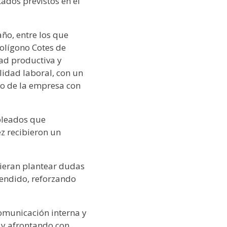
tados previstos en el
año, entre los que
polígono Cotes de
ad productiva y
lidad laboral, con un
so de la empresa con
pleados que
z recibieron un
dieran plantear dudas
tendido, reforzando
comunicación interna y
 y afrontando con