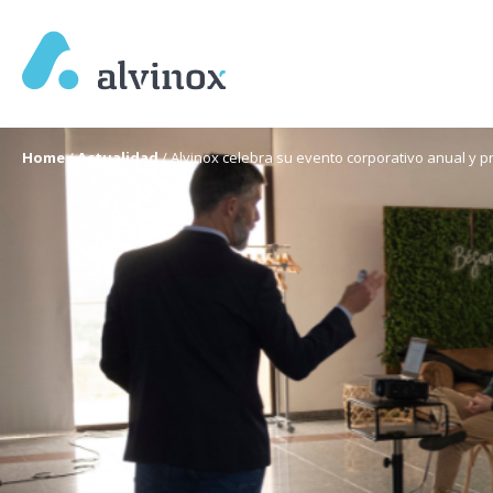
Home
/
Actualidad
/
Alvinox celebra su evento corporativo anual y p