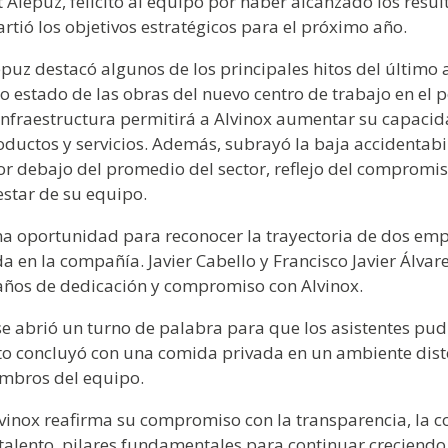
 Alepuz, felicitó al equipo por haber alcanzado los resul
rtió los objetivos estratégicos para el próximo año.
epuz destacó algunos de los principales hitos del último 
o estado de las obras del nuevo centro de trabajo en el 
infraestructura permitirá a Alvinox aumentar su capacid
oductos y servicios. Además, subrayó la baja accidentabi
por debajo del promedio del sector, reflejo del compromi
estar de su equipo.
na oportunidad para reconocer la trayectoria de dos em
en la compañía. Javier Cabello y Francisco Javier Álvare
años de dedicación y compromiso con Alvinox.
 se abrió un turno de palabra para que los asistentes pu
nto concluyó con una comida privada en un ambiente dis
embros del equipo.
lvinox reafirma su compromiso con la transparencia, la 
 talento, pilares fundamentales para continuar creciendo