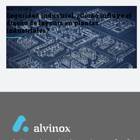
NOTICIAS
Seguridad industrial. ¿Cómo influye el
diseño de layouts en plantas
industriales?
La seguridad industrial es uno de los pilares
fundamentales en cualquier entorno productivo.
Más allá del cumplimiento normativo, una
correcta…