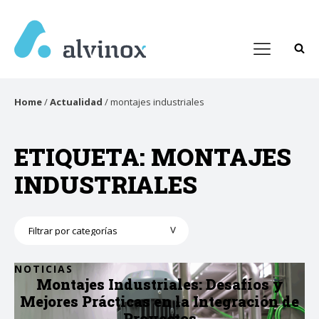
Home
/
Actualidad
/
montajes industriales
ETIQUETA:
MONTAJES
INDUSTRIALES
Categorías
NOTICIAS
Montajes Industriales: Desafíos y
Mejores Prácticas en la Integración de
Proyectos