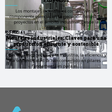
Los montajes industriales constituyen un
componente esencial en la ejecución exitosa de
proyectos en el ámbito industrial. Desde la
construcción…
NOTICIAS
Montajes industriales: Claves para una
producción eficiente y sostenible
En el dinámico sector de la industria, la eficiencia y
la sostenibilidad se han convertido en pilares
fundamentales para el…