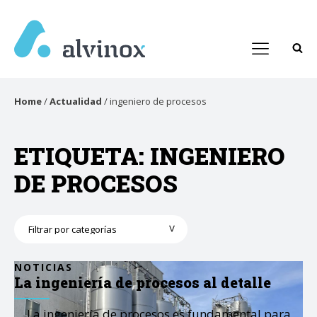
Home
/
Actualidad
/
ingeniero de procesos
ETIQUETA:
INGENIERO
DE PROCESOS
Categorías
NOTICIAS
La ingeniería de procesos al detalle
La ingeniería de procesos es fundamental para