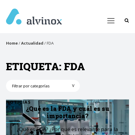
Home
/
Actualidad
/
FDA
ETIQUETA:
FDA
Categorías
NOTICIAS
¿Qué es la FDA y cuál es su
importancia?
¿Qué es FDA? ¿Por qué es relevante para la